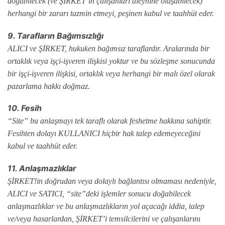
doğabilecek (ve ŞİRKET’in çalışanları aleyhine oluşabilecek)
herhangi bir zararı tazmin etmeyi, peşinen kabul ve taahhüt eder.
9. Tarafların Bağımsızlığı
ALICI ve ŞİRKET, hukuken bağımsız taraflardır. Aralarında bir
ortaklık veya işçi-işveren ilişkisi yoktur ve bu sözleşme sonucunda
bir işçi-işveren ilişkisi, ortaklık veya herhangi bir malı özel olarak
pazarlama hakkı doğmaz.
10. Fesih
“Site” bu anlaşmayı tek taraflı olarak feshetme hakkına sahiptir.
Fesihten dolayı KULLANICI hiçbir hak talep edemeyeceğini
kabul ve taahhüt eder.
11. Anlaşmazlıklar
ŞİRKET!in doğrudan veya dolaylı bağlantısı olmaması nedeniyle,
ALICI ve SATICI, “site”deki işlemler sonucu doğabilecek
anlaşmazlıklar ve bu anlaşmazlıkların yol açacağı iddia, talep
ve/veya hasarlardan, ŞİRKET’i temsilcilerini ve çalışanlarını