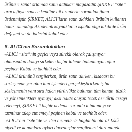
ürünleri sanal ortamda satın aldıkları mağazadır. ŞİRKET “site”
aracılığıyla sadece kendine ait ürünlerin sorumluluğunu
üstlenmiştir. ŞİRKET, ALICI’ların satın aldıkları ürünün kullanıcı
hatası olmadığı Akademik kaynaklarca ispatlandığı takdirde ürün
değişimi ya da iadesini kabul eder.
6. ALICI’nın Sorumlulukları
-ALICI “site”nin geçici veya sürekli olarak çalışmıyor
olmasından dolayı şirketten hiçbir talepte bulunmayacağını
peşinen Kabul ve taahhüt eder.
-ALICI ürününü sergilerken, ürün satın alırken, kısacası bu
sözleşmede yer alan tüm işlemleri gerçekleştirirken iş bu
sözleşmenin yanı sıra halen yürürlükte bulunan tüm kanun, tüzük
ve yönetmeliklere uymayı; aksi halde oluşabilecek her türlü cezayı
ödemeyi, ŞİRKET’i hiçbir nedenle sorumlu tutmamayı ve
tazminat talep etmemeyi peşinen kabul ve taahhüt eder.
-ALICI’nın “site”de verilen hizmetlerle bağlantılı olarak kötü
niyetli ve kanunlara aykırı davranışlar sergilemesi durumunda