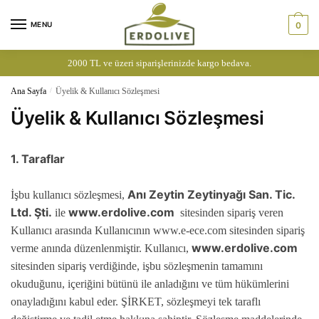
Skip
Skip
to
to
MENU
0
navigation
content
2000 TL ve üzeri siparişlerinizde kargo bedava.
Ana Sayfa
/
Üyelik & Kullanıcı Sözleşmesi
Üyelik & Kullanıcı Sözleşmesi
1. Taraflar
Anı Zeytin Zeytinyağı San. Tic.
İşbu kullanıcı sözleşmesi,
Ltd. Şti.
www.erdolive.com
ile
sitesinden sipariş veren
Kullanıcı arasında Kullanıcının www.e-ece.com sitesinden sipariş
www.erdolive.com
verme anında düzenlenmiştir. Kullanıcı,
sitesinden sipariş verdiğinde, işbu sözleşmenin tamamını
okuduğunu, içeriğini bütünü ile anladığını ve tüm hükümlerini
onayladığını kabul eder. ŞİRKET, sözleşmeyi tek taraflı