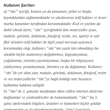
Kullanım Şartları
a) “Site” içeriği, kısmen ya da tamamen, şirket ve başka
kaynaklardan sağlanmaktadır ve uluslararası telif hakları ve ticari
marka kanunları tarafından korunmaktadır. Kod ve yazılım da
dahil olmak üzere, “site” içeriğindeki tüm materyaller (yazı,
makale, görüntü, doküman, fotoğraf, resim, ses, işaret) ve sair
fikir ürünleri telif hakları ile ilgili yasal mevzuat uyarınca
korunmakta olup, kullanıcı “site”nin yazılı izni olmadıkça bu
sitedeki hiçbir malzemeyi değiştiremez, kopyalayamaz,
çoğaltamaz, yenisini yayımlayamaz, başka bir bilgisayara
yükleyemez, postalayamaz, iletemez ya da dağıtamaz. Kullanıcı
“site”de yer alan yazı, makale, görüntü, doküman, fotoğraf, resim
ve ses materyallerini “site”ye bağlı kaldığı sure boyunca
kullanma hakkına sahiptir.
b) “Site”de 3. şahıslar tarafından idare edilen internet sitelerine
bağlantılar ve yönlendiriciler de bulunmaktadır. “Site” bu 3.
şahıs sitelerindeki bilgileri, ürünleri ve hizmetleri hiçbir şekilde
işletmemekte ya da denetlememektedir. “Site” kanalıyla