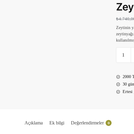
Zey
₺
4.740,0
Zeytinin y
zeytinyağı
kullanılmış
12x500
ml
Pet
Erdolive
2000 T
Natürel
30 gün
Sızma
Ertesi
Zeytinyağ
adet
Açıklama
Ek bilgi
Değerlendirmeler
0