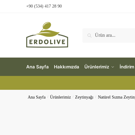
Skip
Skip
+90 (534) 417 28 90
to
to
navigation
content
Ara:
Ara
Ana Sayfa
Hakkımızda
Ürünlerimiz
İndirim
Ana Sayfa
/
Ürünlerimiz
/
Zeytinyağı
/
Natürel Sızma Zeytin