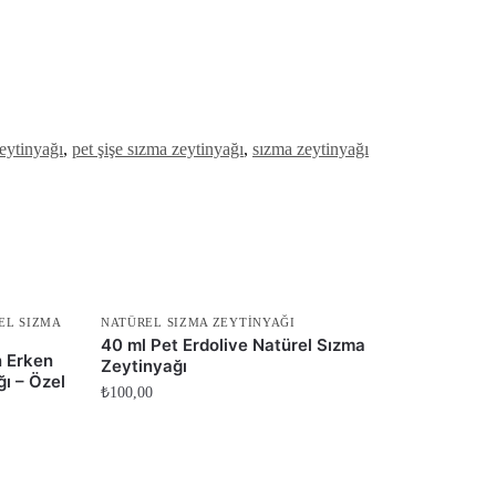
eytinyağı
,
pet şişe sızma zeytinyağı
,
sızma zeytinyağı
EL SIZMA
NATÜREL SIZMA ZEYTINYAĞI
40 ml Pet Erdolive Natürel Sızma
n Erken
Zeytinyağı
ı – Özel
₺
100,00