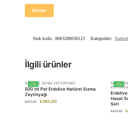
Stok kodu:
8683200050123
Kategoriler:
Natüre
İlgili ürünler
NATÜREL SIZMA ZEYTINYAĞI
SOĞUK SI
-7%
-9%
ZEYTINYA
500 ml Pet Erdolive Natürel Sızma
Erdolive
Zeytinyağı
Hasat S
Orijinal
₺
395,00
Şu
₺
425,00
Seri
fiyat:
andaki
O
₺
₺
650,00
₺425,00.
fiyat:
fi
₺395,00.
₺