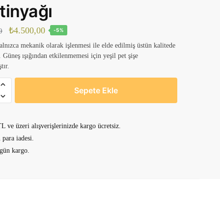
tinyağı
Orijinal
Şu
₺
4.500,00
0
-5%
fiyat:
andaki
alnızca mekanik olarak işlenmesi ile elde edilmiş üstün kalitede
. Güneş ışığından etkilenmemesi için yeşil pet şişe
₺4.740,00.
fiyat:
tır.
₺4.500,00.
Sepete Ekle
L ve üzeri alışverişlerinizde kargo ücretsiz.
 para iadesi.
 gün kargo.
ı