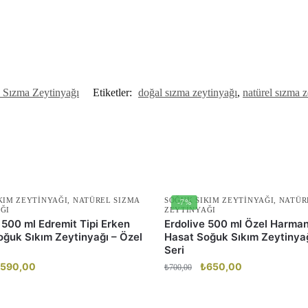
l Sızma Zeytinyağı
Etiketler:
doğal sızma zeytinyağı
,
natürel sızma z
KIM ZEYTINYAĞI
,
NATÜREL SIZMA
SOĞUK SIKIM ZEYTINYAĞI
,
NATÜR
-7%
ĞI
ZEYTINYAĞI
 500 ml Edremit Tipi Erken
Erdolive 500 ml Özel Harma
oğuk Sıkım Zeytinyağı – Özel
Hasat Soğuk Sıkım Zeytinyağ
Seri
rijinal
590,00
Şu
Orijinal
₺
650,00
Şu
₺
700,00
yat:
andaki
fiyat:
andaki
650,00.
fiyat:
₺700,00.
fiyat: