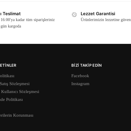
₺590,00.
₺650,00.
lı Teslimat
Lezzet Garantisi
 16:00'ya kadar tüm siparişleriniz
Ürünlerimizin lezzetine güven
 gün kargoda
ETINLER
BIZI TAKIP EDIN
olitikası
Facebook
Satış Sözleşmesi
Instagram
 Kullanıcı Sözleşmesi
ade Politikası
erilerin Korunması