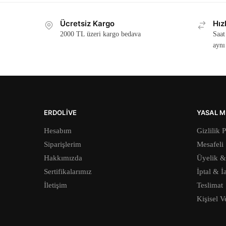
Ücretsiz Kargo
Hız
2000 TL üzeri kargo bedava
Saat
aynı
ERDOLIVE
YASAL M
Hesabım
Gizlilik P
Siparişlerim
Mesafeli 
Hakkımızda
Üyelik &
Sertifikalarımız
İptal & İ
İletişim
Teslimat
Kişisel V