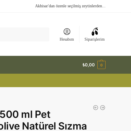
Akhisar'dan özenle seçilmiş zeytinlerden...
Hesabım
Siparişlerim
₺
0,00
0
500 ml Pet
olive Natürel Sızma