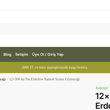
Blog
İletişim
Üye Ol / Giriş Yap
2000 TL ve üzeri siparişlerinizde kargo bedava.
yağı
/
12×500 ml Pet Erdolive Natürel Sızma Zeytinyağı
İndirim!
12×
Erd